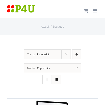
Passer
au
contenu
Accueil
/
Boutique
Trier par
Popularité
Montrer
12 produits