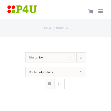
Passer
au
contenu
Accueil
/
Boutique
Trier par
Nom
Montrer
24 produits