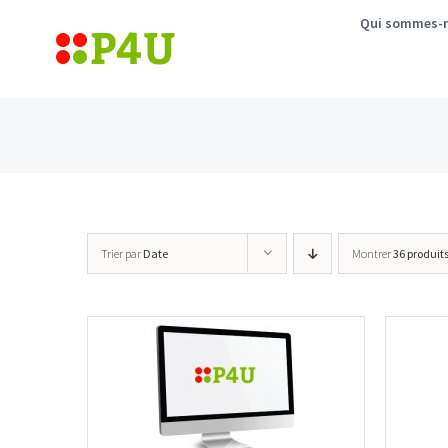
Passer
Qui sommes-
au
contenu
Trier par
Date
Montrer
36 produit