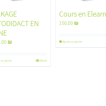
CKAGE
Cours en Elear
TODIDACT EN
150.00
₪
NE
0.00
₪
Ajouter au panier
r au panier
Détails