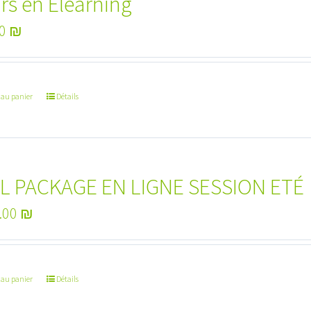
rs en Elearning
00
₪
 au panier
Détails
L PACKAGE EN LIGNE SESSION ETÉ
.00
₪
 au panier
Détails