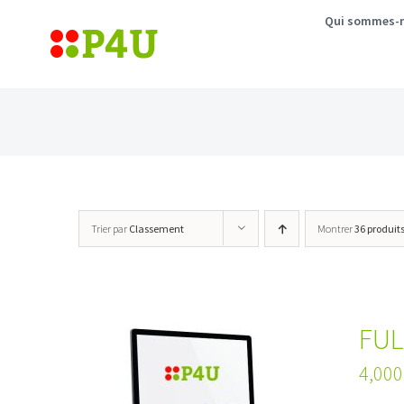
Passer
Qui sommes-
au
contenu
Trier par
Classement
Montrer
36 produit
FUL
4,000