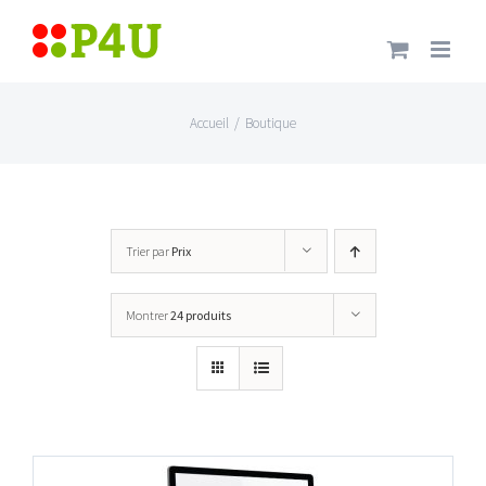
Passer
au
contenu
Accueil
/
Boutique
Trier par
Prix
Montrer
24 produits