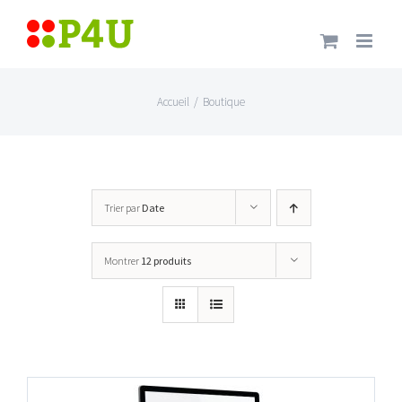
Passer
au
contenu
Accueil
/
Boutique
Trier par
Date
Montrer
12 produits