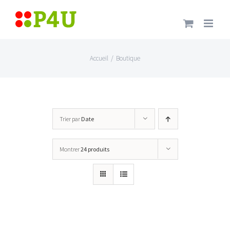
Passer
au
contenu
Accueil
/
Boutique
Trier par
Date
Montrer
24 produits